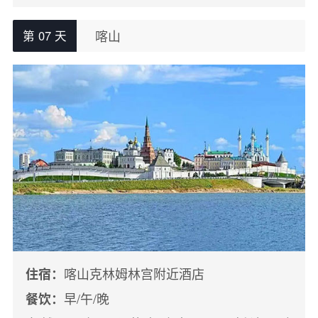
喀山
第 07 天
喀山克林姆林宫附近酒店
住宿：
早/午/晚
餐饮：