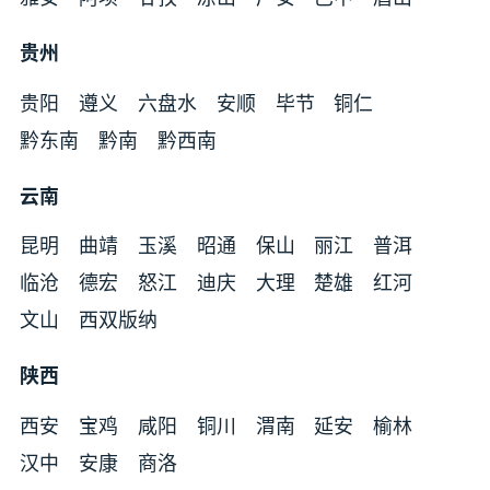
贵州
贵阳
遵义
六盘水
安顺
毕节
铜仁
黔东南
黔南
黔西南
云南
昆明
曲靖
玉溪
昭通
保山
丽江
普洱
临沧
德宏
怒江
迪庆
大理
楚雄
红河
文山
西双版纳
陕西
西安
宝鸡
咸阳
铜川
渭南
延安
榆林
汉中
安康
商洛