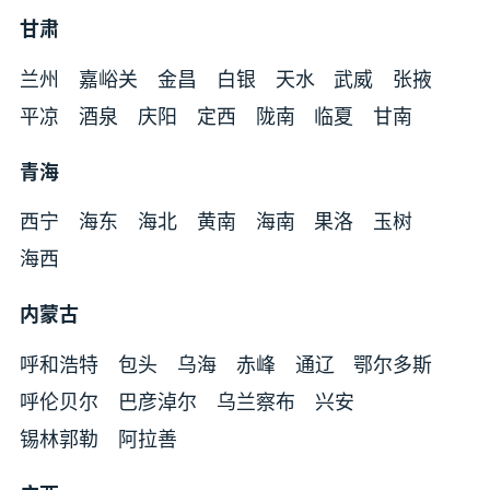
甘肃
兰州
嘉峪关
金昌
白银
天水
武威
张掖
平凉
酒泉
庆阳
定西
陇南
临夏
甘南
青海
西宁
海东
海北
黄南
海南
果洛
玉树
海西
内蒙古
呼和浩特
包头
乌海
赤峰
通辽
鄂尔多斯
呼伦贝尔
巴彦淖尔
乌兰察布
兴安
锡林郭勒
阿拉善