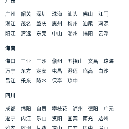
广东
广州
韶关
深圳
珠海
汕头
佛山
江门
湛江
茂名
肇庆
惠州
梅州
汕尾
河源
阳江
清远
东莞
中山
潮州
揭阳
云浮
海南
海口
三亚
三沙
儋州
五指山
文昌
琼海
万宁
东方
定安
屯昌
澄迈
临高
白沙
昌江
乐东
陵水
保亭
琼中
四川
成都
绵阳
自贡
攀枝花
泸州
德阳
广元
遂宁
内江
乐山
资阳
宜宾
南充
达州
雅安
阿坝
甘孜
凉山
广安
巴中
眉山