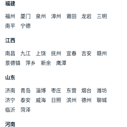
福建
福州
厦门
泉州
漳州
莆田
龙岩
三明
南平
宁德
江西
南昌
九江
上饶
抚州
宜春
吉安
赣州
景德镇
萍乡
新余
鹰潭
山东
济南
青岛
淄博
枣庄
东营
烟台
潍坊
济宁
泰安
威海
日照
滨州
德州
聊城
临沂
菏泽
河南