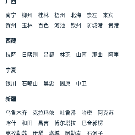
广西
南宁
柳州
桂林
梧州
北海
崇左
来宾
贺州
玉林
百色
河池
钦州
防城港
贵港
西藏
拉萨
日喀则
昌都
林芝
山南
那曲
阿里
宁夏
银川
石嘴山
吴忠
固原
中卫
新疆
乌鲁木齐
克拉玛依
吐鲁番
哈密
阿克苏
喀什
和田
昌吉
博尔塔拉
巴音郭楞
克孜勒苏
伊犁
塔城
阿勒泰
石河子