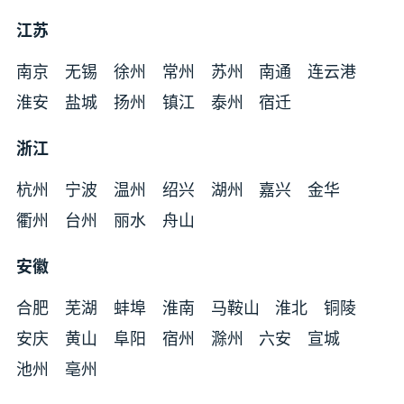
江苏
南京
无锡
徐州
常州
苏州
南通
连云港
淮安
盐城
扬州
镇江
泰州
宿迁
浙江
杭州
宁波
温州
绍兴
湖州
嘉兴
金华
衢州
台州
丽水
舟山
安徽
合肥
芜湖
蚌埠
淮南
马鞍山
淮北
铜陵
安庆
黄山
阜阳
宿州
滁州
六安
宣城
池州
亳州