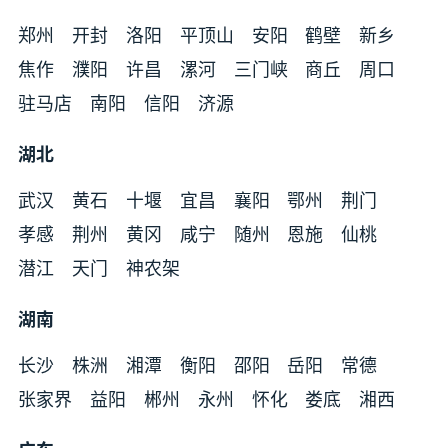
郑州
开封
洛阳
平顶山
安阳
鹤壁
新乡
焦作
濮阳
许昌
漯河
三门峡
商丘
周口
驻马店
南阳
信阳
济源
湖北
武汉
黄石
十堰
宜昌
襄阳
鄂州
荆门
孝感
荆州
黄冈
咸宁
随州
恩施
仙桃
潜江
天门
神农架
湖南
长沙
株洲
湘潭
衡阳
邵阳
岳阳
常德
张家界
益阳
郴州
永州
怀化
娄底
湘西