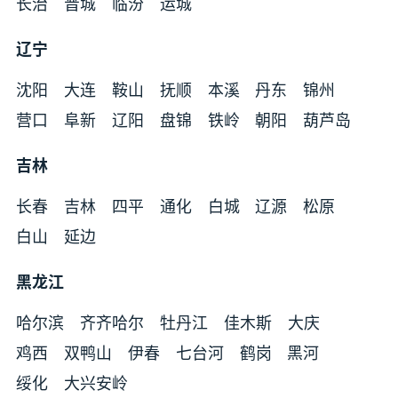
长治
晋城
临汾
运城
辽宁
沈阳
大连
鞍山
抚顺
本溪
丹东
锦州
营口
阜新
辽阳
盘锦
铁岭
朝阳
葫芦岛
吉林
长春
吉林
四平
通化
白城
辽源
松原
白山
延边
黑龙江
哈尔滨
齐齐哈尔
牡丹江
佳木斯
大庆
鸡西
双鸭山
伊春
七台河
鹤岗
黑河
绥化
大兴安岭