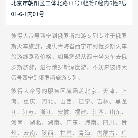
北京市朝阳区工体北路11号1幢等6幢内6幢2层
01-6-1内01号
彼得大帝号西宁到俄罗斯旅游专列专注于俄罗
斯火车旅游，提供青海省西宁市到俄罗斯火车
旅游线路及价格。如果您想从西宁坐火车去俄
罗斯旅游，进行俄罗斯深度游，不妨来彼得大
帝号西宁到俄罗斯旅游专列。
彼得大帝号的服务区域涵盖
北京
、
天津
、
上
海
、
重庆
、
河北
、
山西
、
辽宁
、
吉林
、
黑龙
江
、
江苏
、
浙江
、
安徽
、
福建
、
江西
、
山东
、
河南
、
湖北
、
湖南
、
广东
、
海南
、
四川
、
贵
州
、
云南
、
陕西
、
甘肃
、
青海
、
内蒙古
、
广