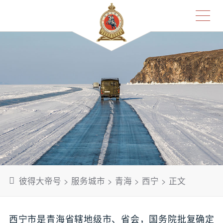
彼得大帝号
>
服务城市
>
青海
>
西宁
> 正文
西宁市是青海省辖地级市、省会，国务院批复确定