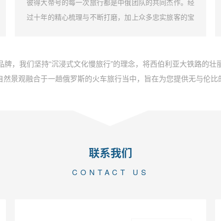
彼得大帝号的每一次旅行都是中俄团队的共同杰作。经
过十年的精心梳理与不断打磨，加上众多忠实旅客的宝
贵建议，我们成功打造了独一无二的彼得大帝号深度文
化漫游体验。这不仅是一段旅行，而是一场原汁原味的
俄罗斯文化探索之旅。
品牌，我们坚持“沉浸式文化慢旅行”的理念，将西伯利亚大铁路的壮
自然景观融合于一趟俄罗斯的火车旅行当中，旨在为您提供无与伦比
联系我们
CONTACT US