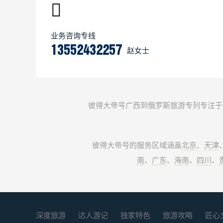
业务咨询专线
13552432257
赵女士
彼得大帝号广西到俄罗斯旅游专列专注于
彼得大帝号的服务区域涵盖
北京
、
天津
南
、
广东
、
海南
、
四川
、
深度旅游
达人游记
独家特色
旅游攻略
匠心