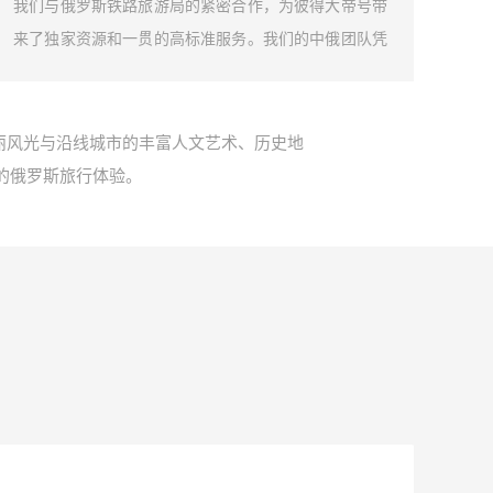
我们与俄罗斯铁路旅游局的紧密合作，为彼得大帝号带
我们
来了独家资源和一贯的高标准服务。我们的中俄团队凭
加入
借深厚的行业洞察和丰富的实践经验，专注于火车选
的变
择、餐食搭配、特色活动设计等方面，致力于为旅客提
手，
供难忘且独特的俄罗斯旅行体验。
的旅
丽风光与沿线城市的丰富人文艺术、历史地
的俄罗斯旅行体验。