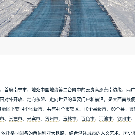
，首府南宁市，地处中国地势第二台阶中的云贵高原东南边缘，两
国对外开放、走向东盟、走向世界的重要门户和前沿，是大西南最
治区下辖14个地级市，共有41个市辖区、10个县级市，60个县。
市
、
崇左市
、
来宾市
、
贺州市
、
玉林市
、
百色市
、
河池市
、
钦州市
牌，依托举世闻名的西伯利亚大铁路，结合沿途城市的人文艺术、历史地