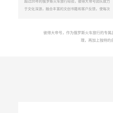
诚邀您
超过20年的俄罗斯火车旅行经验，彼得大帝号团队致力
然景色
于文化深游，融合丰富的文创书籍和客户反馈，使每次
我们携
旅行都成为一段深刻的俄罗斯文化探索。
以忘怀
彼得大帝号，作为俄罗斯火车旅行的专属
理，再加上独特的