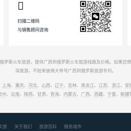
扫描二维码
与销售顾问咨询
俄罗斯火车旅游，提供广西到俄罗斯火车旅游线路及价格。如果您
深度游，不妨来彼得大帝号广西到俄罗斯旅游专列。
、
上海
、
重庆
、
河北
、
山西
、
辽宁
、
吉林
、
黑龙江
、
江苏
、
浙江
、
安
贵州
、
云南
、
陕西
、
甘肃
、
青海
、
内蒙古
、
广西
、
西藏
、
宁夏
、
新疆
文旅
关于我们
旅游百科
服务城市