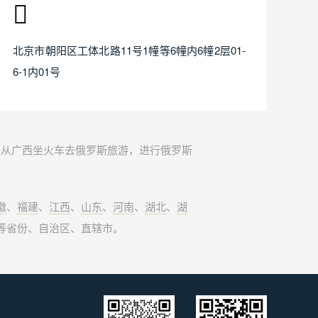
北京市朝阳区工体北路11号1幢等6幢内6幢2层01-
6-1内01号
想从广西坐火车去俄罗斯旅游，进行俄罗斯
徽
、
福建
、
江西
、
山东
、
河南
、
湖北
、
湖
等省份、自治区、直辖市。