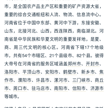
市，是全国农产品主产区和重要的矿产资源大省，
重要的综合交通枢纽和人流、物流、信息流中心。
河南省位于中国中东部、黄河中下游，东接安徽、
山东，北接河北、山西，西连陕西，南临湖北。河
南省是中华民族和华夏文明的重要发祥地，是夏、
商、周三代文明的核心区。河南省下辖17个地级
市，共有54个市辖区、21个县级市、82个县。彼得
大帝号在河南省的服务区域涵盖
郑州市
、
开封市
、
洛阳市
、
平顶山市
、
安阳市
、
鹤壁市
、
新乡市
、
焦
作市
、
濮阳市
、
许昌市
、
漯河市
、
三门峡市
、
商丘
市
、
周口市
、
驻马店市
、
南阳市
、
信阳市
、
济源市
等城市。