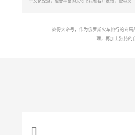
然景色
于文化深游，融合丰富的文创书籍和客户反馈，使每次
我们携
旅行都成为一段深刻的俄罗斯文化探索。
以忘怀
彼得大帝号，作为俄罗斯火车旅行的专属
理，再加上独特的