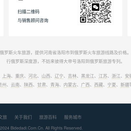
扫描二维码
与销售顾问咨询
俄罗斯火车旅游，提供河南省洛阳市到俄罗斯火车旅游线路及价格
行俄罗斯深度游，不妨来彼得大帝号洛阳到俄罗斯旅游专列。
、
上海
、
重庆
、
河北
、
山西
、
辽宁
、
吉林
、
黑龙江
、
江苏
、
浙江
、
安
贵州
、
云南
、
陕西
、
甘肃
、
青海
、
内蒙古
、
广西
、
西藏
、
宁夏
、
新疆
文旅
关于我们
旅游百科
服务城市
2024 Bidedadi.Com.Cn. All Rights Reserved.