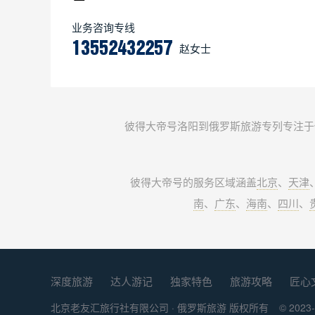
业务咨询专线
13552432257
赵女士
彼得大帝号洛阳到俄罗斯旅游专列专注于
彼得大帝号的服务区域涵盖
北京
、
天津
南
、
广东
、
海南
、
四川
、
深度旅游
达人游记
独家特色
旅游攻略
匠心
北京老友汇旅行社有限公司 ·
俄罗斯旅游
版权所有
© 2023-