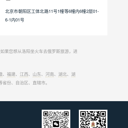
北京市朝阳区工体北路11号1幢等6幢内6幢2层01-
6-1内01号
。如果您想从洛阳坐火车去俄罗斯旅游，进
徽
、
福建
、
江西
、
山东
、
河南
、
湖北
、
湖
等省份、自治区、直辖市。