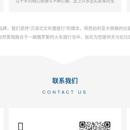
过十年的精心梳理与不断打磨，加上众多忠实旅客的宝
贵建议，我们成功打造了独一无二的彼得大帝号深度文
化漫游体验。这不仅是一段旅行，而是一场原汁原味的
俄罗斯文化探索之旅。
品牌，我们坚持“沉浸式文化慢旅行”的理念，将西伯利亚大铁路的壮
自然景观融合于一趟俄罗斯的火车旅行当中，旨在为您提供无与伦比
联系我们
CONTACT US