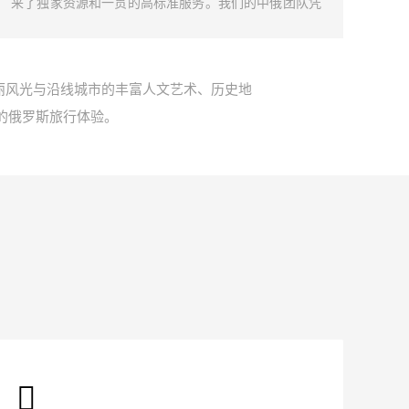
来了独家资源和一贯的高标准服务。我们的中俄团队凭
加入
借深厚的行业洞察和丰富的实践经验，专注于火车选
的变
择、餐食搭配、特色活动设计等方面，致力于为旅客提
手，
供难忘且独特的俄罗斯旅行体验。
的旅
丽风光与沿线城市的丰富人文艺术、历史地
的俄罗斯旅行体验。