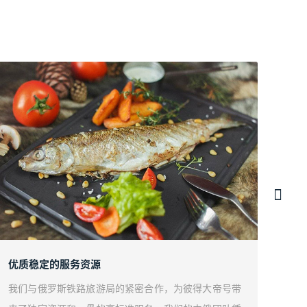
优质稳定的服务资源
以彼
我们与俄罗斯铁路旅游局的紧密合作，为彼得大帝号带
我们