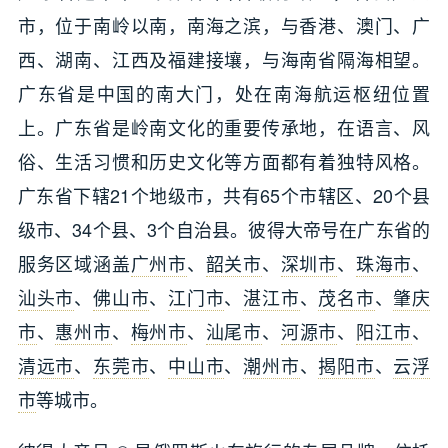
市，位于南岭以南，南海之滨，与香港、澳门、广
西、湖南、江西及福建接壤，与海南省隔海相望。
广东省是中国的南大门，处在南海航运枢纽位置
上。广东省是岭南文化的重要传承地，在语言、风
俗、生活习惯和历史文化等方面都有着独特风格。
广东省下辖21个地级市，共有65个市辖区、20个县
级市、34个县、3个自治县。彼得大帝号在广东省的
服务区域涵盖
广州市
、
韶关市
、
深圳市
、
珠海市
、
汕头市
、
佛山市
、
江门市
、
湛江市
、
茂名市
、
肇庆
市
、
惠州市
、
梅州市
、
汕尾市
、
河源市
、
阳江市
、
清远市
、
东莞市
、
中山市
、
潮州市
、
揭阳市
、
云浮
市
等城市。