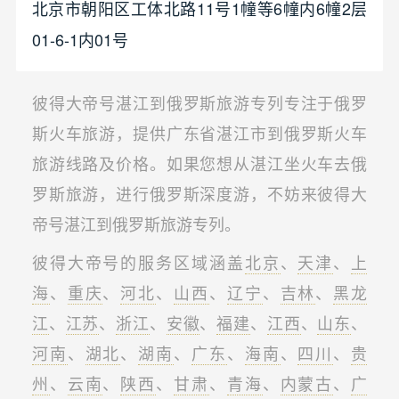
北京市朝阳区工体北路11号1幢等6幢内6幢2层
01-6-1内01号
彼得大帝号湛江到俄罗斯旅游专列专注于俄罗
斯火车旅游，提供广东省湛江市到俄罗斯火车
旅游线路及价格。如果您想从湛江坐火车去俄
罗斯旅游，进行俄罗斯深度游，不妨来彼得大
帝号湛江到俄罗斯旅游专列。
彼得大帝号的服务区域涵盖
北京
、
天津
、
上
海
、
重庆
、
河北
、
山西
、
辽宁
、
吉林
、
黑龙
江
、
江苏
、
浙江
、
安徽
、
福建
、
江西
、
山东
、
河南
、
湖北
、
湖南
、
广东
、
海南
、
四川
、
贵
州
、
云南
、
陕西
、
甘肃
、
青海
、
内蒙古
、
广