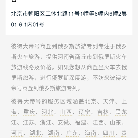
北京市朝阳区工体北路11号1幢等6幢内6幢2层
01-6-1内01号
彼得大帝号商丘到俄罗斯旅游专列专注于俄罗
斯火车旅游，提供河南省商丘市到俄罗斯火车
旅游线路及价格。如果您想从商丘坐火车去俄
罗斯旅游，进行俄罗斯深度游，不妨来彼得大
帝号商丘到俄罗斯旅游专列。
彼得大帝号的服务区域涵盖
北京
、
天津
、
上
海
、
重庆
、
河北
、
山西
、
辽宁
、
吉林
、
黑龙
江
、
江苏
、
浙江
、
安徽
、
福建
、
江西
、
山东
、
河南
、
湖北
、
湖南
、
广东
、
海南
、
四川
、
贵