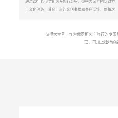
诚邀您
超过20年的俄罗斯火车旅行经验，彼得大帝号团队致力
然景色
于文化深游，融合丰富的文创书籍和客户反馈，使每次
我们携
旅行都成为一段深刻的俄罗斯文化探索。
以忘怀
彼得大帝号，作为俄罗斯火车旅行的专属
理，再加上独特的