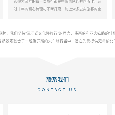
彼得大帝号的每一次旅行都是中俄团队的共同杰作。经
过十年的精心梳理与不断打磨，加上众多忠实旅客的宝
贵建议，我们成功打造了独一无二的彼得大帝号深度文
化漫游体验。这不仅是一段旅行，而是一场原汁原味的
俄罗斯文化探索之旅。
品牌，我们坚持“沉浸式文化慢旅行”的理念，将西伯利亚大铁路的壮
自然景观融合于一趟俄罗斯的火车旅行当中，旨在为您提供无与伦比
联系我们
CONTACT US