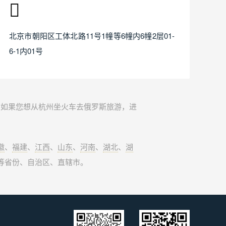
北京市朝阳区工体北路11号1幢等6幢内6幢2层01-
6-1内01号
。如果您想从杭州坐火车去俄罗斯旅游，进
徽
、
福建
、
江西
、
山东
、
河南
、
湖北
、
湖
等省份、自治区、直辖市。