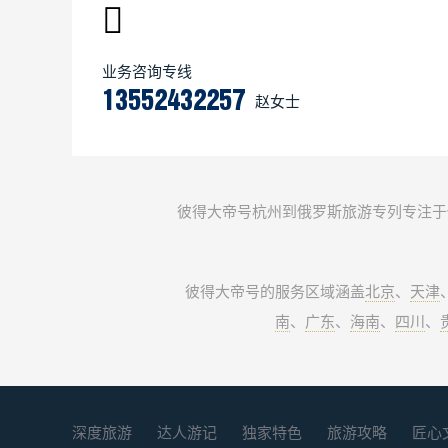
业务咨询专线
13552432257
赵女士
彼得大帝号杭州到俄罗斯旅游专列专注于
彼得大帝号的服务区域涵盖
北京
、
天津
南
、
广东
、
海南
、
四川
、
深度旅游
达人游记
独家特色
旅游攻略
匠心