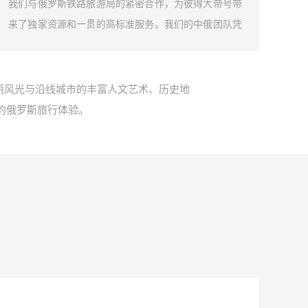
我们与俄罗斯铁路旅游局的紧密合作，为彼得大帝号带
我们
来了独家资源和一贯的高标准服务。我们的中俄团队凭
加入
借深厚的行业洞察和丰富的实践经验，专注于火车选
的变
择、餐食搭配、特色活动设计等方面，致力于为旅客提
手，
供难忘且独特的俄罗斯旅行体验。
的旅
丽风光与沿线城市的丰富人文艺术、历史地
的俄罗斯旅行体验。