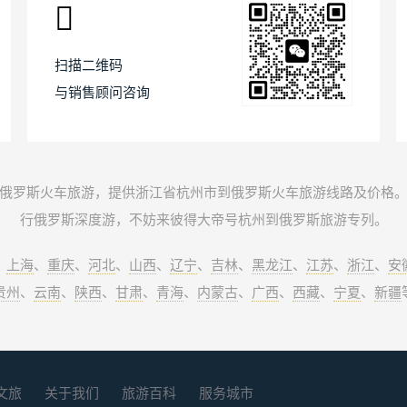
扫描二维码
与销售顾问咨询
俄罗斯火车旅游，提供浙江省杭州市到俄罗斯火车旅游线路及价格
行俄罗斯深度游，不妨来彼得大帝号杭州到俄罗斯旅游专列。
、
上海
、
重庆
、
河北
、
山西
、
辽宁
、
吉林
、
黑龙江
、
江苏
、
浙江
、
安
贵州
、
云南
、
陕西
、
甘肃
、
青海
、
内蒙古
、
广西
、
西藏
、
宁夏
、
新疆
文旅
关于我们
旅游百科
服务城市