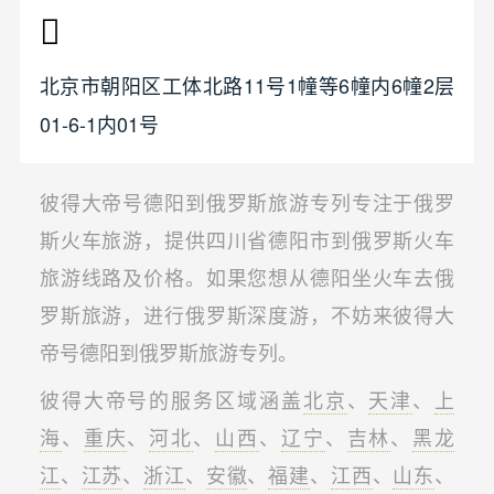
北京市朝阳区工体北路11号1幢等6幢内6幢2层
01-6-1内01号
彼得大帝号德阳到俄罗斯旅游专列专注于俄罗
斯火车旅游，提供四川省德阳市到俄罗斯火车
旅游线路及价格。如果您想从德阳坐火车去俄
罗斯旅游，进行俄罗斯深度游，不妨来彼得大
帝号德阳到俄罗斯旅游专列。
彼得大帝号的服务区域涵盖
北京
、
天津
、
上
海
、
重庆
、
河北
、
山西
、
辽宁
、
吉林
、
黑龙
江
、
江苏
、
浙江
、
安徽
、
福建
、
江西
、
山东
、