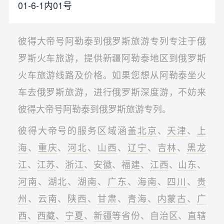
01-6-1内01号
彼得大帝号阿勒泰到俄罗斯旅游专列专注于俄
罗斯火车旅游，提供新疆阿勒泰地区到俄罗斯
火车旅游线路及价格。如果您想从阿勒泰坐火
车去俄罗斯旅游，进行俄罗斯深度游，不妨来
彼得大帝号阿勒泰到俄罗斯旅游专列。
彼得大帝号的服务区域涵盖
北京
、
天津
、
上
海
、
重庆
、
河北
、
山西
、
辽宁
、
吉林
、
黑龙
江
、
江苏
、
浙江
、
安徽
、
福建
、
江西
、
山东
、
河南
、
湖北
、
湖南
、
广东
、
海南
、
四川
、
贵
州
、
云南
、
陕西
、
甘肃
、
青海
、
内蒙古
、
广
西
、
西藏
、
宁夏
、
新疆
等省份、自治区、直辖