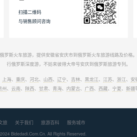
扫描二维码
与销售顾问咨询
俄罗斯火车旅游，提供安徽省安庆市到俄罗斯火车旅游线路及价格
行俄罗斯深度游，不妨来彼得大帝号安庆到俄罗斯旅游专列。
、
上海
、
重庆
、
河北
、
山西
、
辽宁
、
吉林
、
黑龙江
、
江苏
、
浙江
、
安
贵州
、
云南
、
陕西
、
甘肃
、
青海
、
内蒙古
、
广西
、
西藏
、
宁夏
、
新疆
文旅
关于我们
旅游百科
服务城市
2024 Bidedadi.Com.Cn. All Rights Reserved.