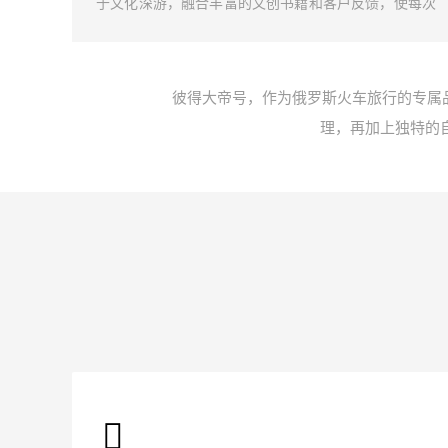
然景色
于文化深游，融合丰富的文创书籍和客户反馈，使每次
我们携
旅行都成为一段深刻的俄罗斯文化探索。
以忘怀
彼得大帝号，作为俄罗斯火车旅行的专属
理，再加上独特的