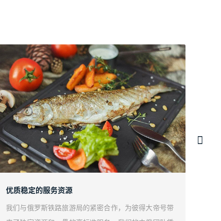
优质稳定的服务资源
以彼
我们与俄罗斯铁路旅游局的紧密合作，为彼得大帝号带
我们