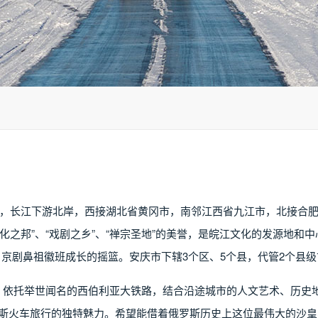
，长江下游北岸，西接湖北省黄冈市，南邻江西省九江市，北接合
化之邦”、“戏剧之乡”、“禅宗圣地”的美誉，是皖江文化的发源地和中
，京剧鼻祖徽班成长的摇篮。安庆市下辖3个区、5个县，代管2个县级
牌，依托举世闻名的西伯利亚大铁路，结合沿途城市的人文艺术、历史地
罗斯火车旅行的独特魅力。希望能借着俄罗斯历史上这位最伟大的沙