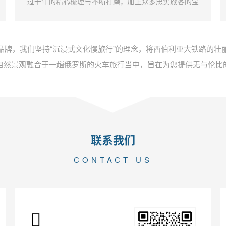
过十年的精心梳理与不断打磨，加上众多忠实旅客的宝
贵建议，我们成功打造了独一无二的彼得大帝号深度文
化漫游体验。这不仅是一段旅行，而是一场原汁原味的
俄罗斯文化探索之旅。
品牌，我们坚持“沉浸式文化慢旅行”的理念，将西伯利亚大铁路的壮
自然景观融合于一趟俄罗斯的火车旅行当中，旨在为您提供无与伦比
联系我们
CONTACT US