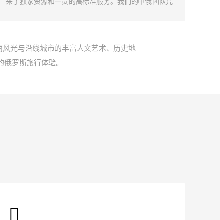
来了独家资源和一贯的高标准服务。我们的中俄团队凭
加入
借深厚的行业洞察和丰富的实践经验，专注于火车选
的变
择、餐食搭配、特色活动设计等方面，致力于为旅客提
手，
供难忘且独特的俄罗斯旅行体验。
的旅
丽风光与沿线城市的丰富人文艺术、历史地
的俄罗斯旅行体验。