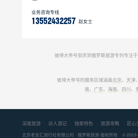
业务咨询专线
13552432257
赵女士
彼得大帝号安庆到俄罗斯旅游专列专注于
彼得大帝号的服务区域涵盖
北京
、
天津
南
、
广东
、
海南
、
四川
、
深度旅游
达人游记
独家特色
旅游攻略
匠心
北京老友汇旅行社有限公司 ·
俄罗斯旅游
版权所有
© 2023-