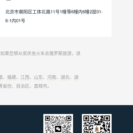
北京市朝阳区工体北路11号1幢等6幢内6幢2层01-
6-1内01号
。如果您想从安庆坐火车去俄罗斯旅游，进
徽
、
福建
、
江西
、
山东
、
河南
、
湖北
、
湖
等省份、自治区、直辖市。