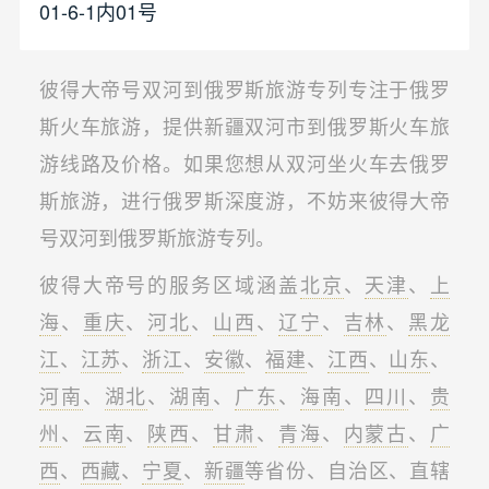
01-6-1内01号
彼得大帝号双河到俄罗斯旅游专列专注于俄罗
斯火车旅游，提供新疆双河市到俄罗斯火车旅
游线路及价格。如果您想从双河坐火车去俄罗
斯旅游，进行俄罗斯深度游，不妨来彼得大帝
号双河到俄罗斯旅游专列。
彼得大帝号的服务区域涵盖
北京
、
天津
、
上
海
、
重庆
、
河北
、
山西
、
辽宁
、
吉林
、
黑龙
江
、
江苏
、
浙江
、
安徽
、
福建
、
江西
、
山东
、
河南
、
湖北
、
湖南
、
广东
、
海南
、
四川
、
贵
州
、
云南
、
陕西
、
甘肃
、
青海
、
内蒙古
、
广
西
、
西藏
、
宁夏
、
新疆
等省份、自治区、直辖