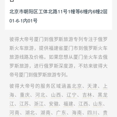
北京市朝阳区工体北路11号1幢等6幢内6幢2层
01-6-1内01号
彼得大帝号厦门到俄罗斯旅游专列专注于俄罗
斯火车旅游，提供福建省厦门市到俄罗斯火车
旅游线路及价格。如果您想从厦门坐火车去俄
罗斯旅游，进行俄罗斯深度游，不妨来彼得大
帝号厦门到俄罗斯旅游专列。
彼得大帝号的服务区域涵盖
北京
、
天津
、
上
海
、
重庆
、
河北
、
山西
、
辽宁
、
吉林
、
黑龙
江
、
江苏
、
浙江
、
安徽
、
福建
、
江西
、
山东
、
河南
、
湖北
、
湖南
、
广东
、
海南
、
四川
、
贵