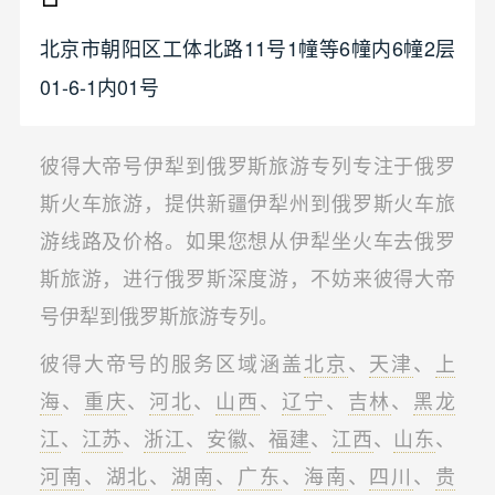
北京市朝阳区工体北路11号1幢等6幢内6幢2层
01-6-1内01号
彼得大帝号伊犁到俄罗斯旅游专列专注于俄罗
斯火车旅游，提供新疆伊犁州到俄罗斯火车旅
游线路及价格。如果您想从伊犁坐火车去俄罗
斯旅游，进行俄罗斯深度游，不妨来彼得大帝
号伊犁到俄罗斯旅游专列。
彼得大帝号的服务区域涵盖
北京
、
天津
、
上
海
、
重庆
、
河北
、
山西
、
辽宁
、
吉林
、
黑龙
江
、
江苏
、
浙江
、
安徽
、
福建
、
江西
、
山东
、
河南
、
湖北
、
湖南
、
广东
、
海南
、
四川
、
贵