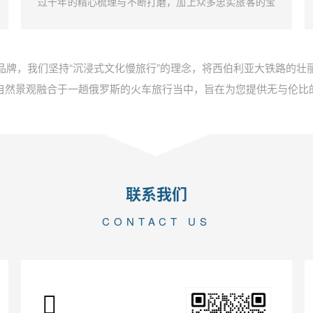
过十年的精心梳理与不断打磨，加上众多忠实旅客的宝
贵建议，我们成功打造了独一无二的彼得大帝号深度文
化漫游体验。这不仅是一段旅行，而是一场原汁原味的
俄罗斯文化探索之旅。
品牌，我们坚持“沉浸式文化慢旅行”的理念，将西伯利亚大铁路的壮
自然景观融合于一趟俄罗斯的火车旅行当中，旨在为您提供无与伦比
联系我们
CONTACT US