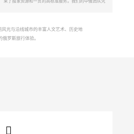
来了独家资源和一贯的高标准服务。我们的中俄团队凭
加入
借深厚的行业洞察和丰富的实践经验，专注于火车选
的变
择、餐食搭配、特色活动设计等方面，致力于为旅客提
手，
供难忘且独特的俄罗斯旅行体验。
的旅
丽风光与沿线城市的丰富人文艺术、历史地
的俄罗斯旅行体验。