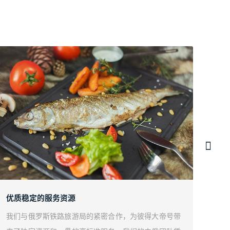
优质稳定的服务资源
以彼
我们与俄罗斯铁路旅游局的紧密合作，为彼得大帝号带
我们