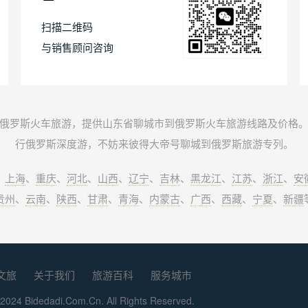
扫描二维码
与销售顾问咨询
俄罗斯火车旅游，提供山东省聊城市到俄罗斯火车旅游线路及价格
行俄罗斯深度游，不妨来彼得大帝号聊城到俄罗斯旅游专列。
、
上海
、
重庆
、
河北
、
山西
、
辽宁
、
吉林
、
黑龙江
、
江苏
、
浙江
、
安
贵州
、
云南
、
陕西
、
甘肃
、
青海
、
内蒙古
、
广西
、
西藏
、
宁夏
、
新疆
文旅
关于我们
旅游百科
服务城市
2024 Bidedadi.Com.Cn. All Rights Reserved.