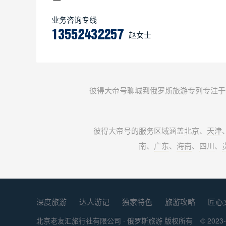
业务咨询专线
13552432257
赵女士
彼得大帝号聊城到俄罗斯旅游专列专注于
彼得大帝号的服务区域涵盖
北京
、
天津
南
、
广东
、
海南
、
四川
、
深度旅游
达人游记
独家特色
旅游攻略
匠心
北京老友汇旅行社有限公司 ·
俄罗斯旅游
版权所有
© 2023-