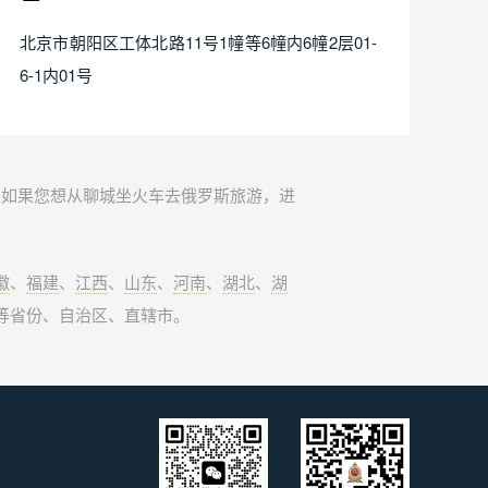
北京市朝阳区工体北路11号1幢等6幢内6幢2层01-
6-1内01号
。如果您想从聊城坐火车去俄罗斯旅游，进
徽
、
福建
、
江西
、
山东
、
河南
、
湖北
、
湖
等省份、自治区、直辖市。