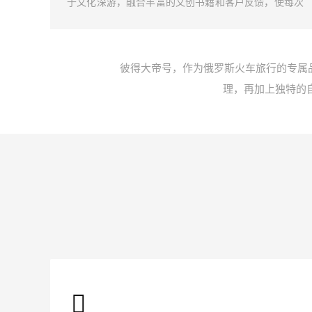
然景色
于文化深游，融合丰富的文创书籍和客户反馈，使每次
我们携
旅行都成为一段深刻的俄罗斯文化探索。
以忘怀
彼得大帝号，作为俄罗斯火车旅行的专属
理，再加上独特的