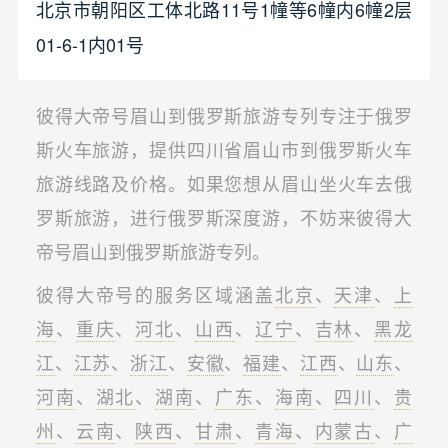
北京市朝阳区工体北路11号1幢等6幢内6幢2层
01-6-1内01号
彼得大帝号眉山到俄罗斯旅游专列专注于俄罗
斯火车旅游，提供四川省眉山市到俄罗斯火车
旅游线路及价格。如果您想从眉山坐火车去俄
罗斯旅游，进行俄罗斯深度游，不妨来彼得大
帝号眉山到俄罗斯旅游专列。
彼得大帝号的服务区域涵盖
北京
、
天津
、
上
海
、
重庆
、
河北
、
山西
、
辽宁
、
吉林
、
黑龙
江
、
江苏
、
浙江
、
安徽
、
福建
、
江西
、
山东
、
河南
、
湖北
、
湖南
、
广东
、
海南
、
四川
、
贵
州
、
云南
、
陕西
、
甘肃
、
青海
、
内蒙古
、
广