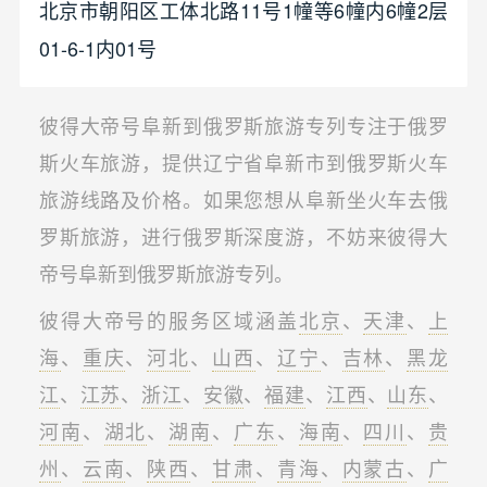
北京市朝阳区工体北路11号1幢等6幢内6幢2层
01-6-1内01号
彼得大帝号阜新到俄罗斯旅游专列专注于俄罗
斯火车旅游，提供辽宁省阜新市到俄罗斯火车
旅游线路及价格。如果您想从阜新坐火车去俄
罗斯旅游，进行俄罗斯深度游，不妨来彼得大
帝号阜新到俄罗斯旅游专列。
彼得大帝号的服务区域涵盖
北京
、
天津
、
上
海
、
重庆
、
河北
、
山西
、
辽宁
、
吉林
、
黑龙
江
、
江苏
、
浙江
、
安徽
、
福建
、
江西
、
山东
、
河南
、
湖北
、
湖南
、
广东
、
海南
、
四川
、
贵
州
、
云南
、
陕西
、
甘肃
、
青海
、
内蒙古
、
广