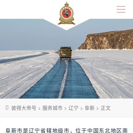
彼得大帝号
>
服务城市
>
辽宁
>
阜新
> 正文
阜新市是辽宁省辖地级市，位于中国东北地区南