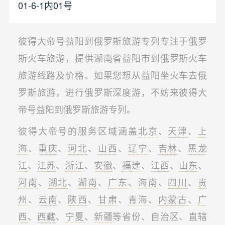
01-6-1内01号
彼得大帝号益阳到俄罗斯旅游专列专注于俄罗
斯火车旅游，提供湖南省益阳市到俄罗斯火车
旅游线路及价格。如果您想从益阳坐火车去俄
罗斯旅游，进行俄罗斯深度游，不妨来彼得大
帝号益阳到俄罗斯旅游专列。
彼得大帝号的服务区域涵盖
北京
、
天津
、
上
海
、
重庆
、
河北
、
山西
、
辽宁
、
吉林
、
黑龙
江
、
江苏
、
浙江
、
安徽
、
福建
、
江西
、
山东
、
河南
、
湖北
、
湖南
、
广东
、
海南
、
四川
、
贵
州
、
云南
、
陕西
、
甘肃
、
青海
、
内蒙古
、
广
西
、
西藏
、
宁夏
、
新疆
等省份、自治区、直辖