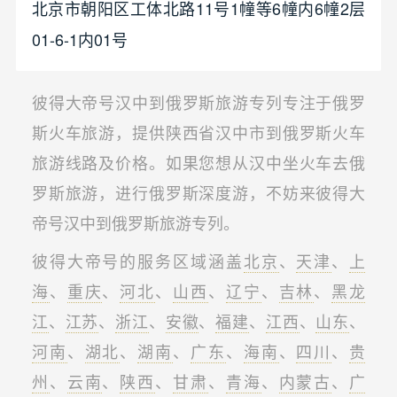
北京市朝阳区工体北路11号1幢等6幢内6幢2层
01-6-1内01号
彼得大帝号汉中到俄罗斯旅游专列专注于俄罗
斯火车旅游，提供陕西省汉中市到俄罗斯火车
旅游线路及价格。如果您想从汉中坐火车去俄
罗斯旅游，进行俄罗斯深度游，不妨来彼得大
帝号汉中到俄罗斯旅游专列。
彼得大帝号的服务区域涵盖
北京
、
天津
、
上
海
、
重庆
、
河北
、
山西
、
辽宁
、
吉林
、
黑龙
江
、
江苏
、
浙江
、
安徽
、
福建
、
江西
、
山东
、
河南
、
湖北
、
湖南
、
广东
、
海南
、
四川
、
贵
州
、
云南
、
陕西
、
甘肃
、
青海
、
内蒙古
、
广