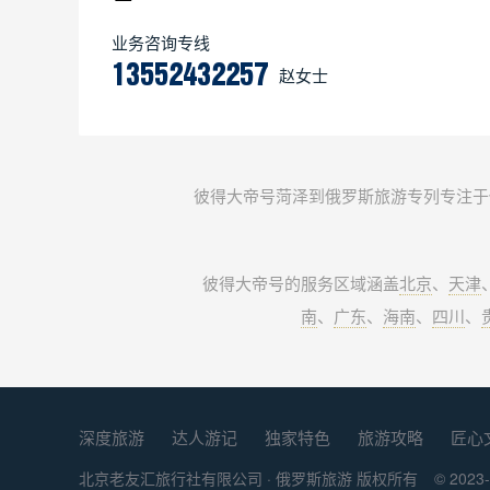
业务咨询专线
13552432257
赵女士
彼得大帝号菏泽到俄罗斯旅游专列专注于
彼得大帝号的服务区域涵盖
北京
、
天津
南
、
广东
、
海南
、
四川
、
深度旅游
达人游记
独家特色
旅游攻略
匠心
北京老友汇旅行社有限公司 ·
俄罗斯旅游
版权所有
© 2023-