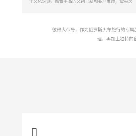
然景色
于文化深游，融合丰富的文创书籍和客户反馈，使每次
我们携
旅行都成为一段深刻的俄罗斯文化探索。
以忘怀
彼得大帝号，作为俄罗斯火车旅行的专属
理，再加上独特的