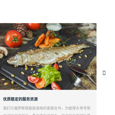
优质稳定的服务资源
以彼
我们与俄罗斯铁路旅游局的紧密合作，为彼得大帝号带
我们