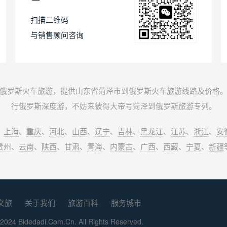
扫描二维码
与销售顾问咨询
俄罗斯火车旅游，提供山东省菏泽市到俄罗斯火车旅游线路及价格
行俄罗斯深度游，不妨来彼得大帝号菏泽到俄罗斯旅游专列。
、
上海
、
重庆
、
河北
、
山西
、
辽宁
、
吉林
、
黑龙江
、
江苏
、
浙江
、
安
贵州
、
云南
、
陕西
、
甘肃
、
青海
、
内蒙古
、
广西
、
西藏
、
宁夏
、
新疆
文旅
关于我们
旅游百科
服务城市
2024 Bidedadi.Com.Cn. All Rights Reserved.