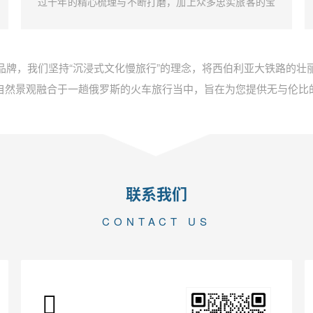
过十年的精心梳理与不断打磨，加上众多忠实旅客的宝
贵建议，我们成功打造了独一无二的彼得大帝号深度文
化漫游体验。这不仅是一段旅行，而是一场原汁原味的
俄罗斯文化探索之旅。
品牌，我们坚持“沉浸式文化慢旅行”的理念，将西伯利亚大铁路的壮
自然景观融合于一趟俄罗斯的火车旅行当中，旨在为您提供无与伦比
联系我们
CONTACT US