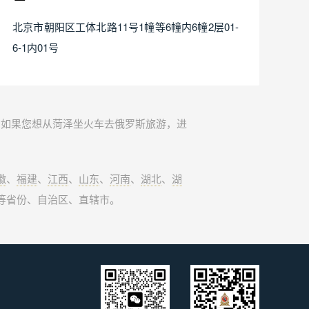
北京市朝阳区工体北路11号1幢等6幢内6幢2层01-
6-1内01号
。如果您想从菏泽坐火车去俄罗斯旅游，进
徽
、
福建
、
江西
、
山东
、
河南
、
湖北
、
湖
等省份、自治区、直辖市。