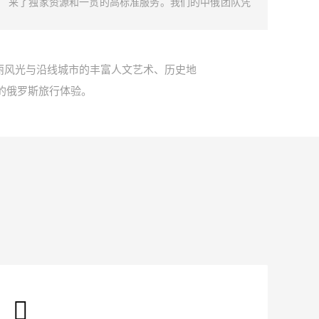
来了独家资源和一贯的高标准服务。我们的中俄团队凭
加入
借深厚的行业洞察和丰富的实践经验，专注于火车选
的变
择、餐食搭配、特色活动设计等方面，致力于为旅客提
手，
供难忘且独特的俄罗斯旅行体验。
的旅
丽风光与沿线城市的丰富人文艺术、历史地
的俄罗斯旅行体验。