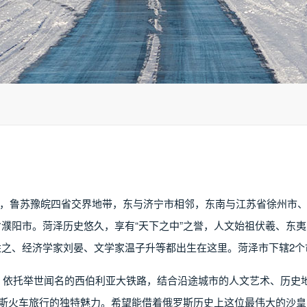
，鲁苏豫皖四省交界地带，东与济宁市相邻，东南与江苏省徐州市
濮阳市。菏泽历史悠久，享有“天下之中”之誉，人文始祖伏羲、东
之、经济学家刘晏、文学家温子升等都出生在这里。菏泽市下辖2个
牌，依托举世闻名的西伯利亚大铁路，结合沿途城市的人文艺术、历史地
罗斯火车旅行的独特魅力。希望能借着俄罗斯历史上这位最伟大的沙