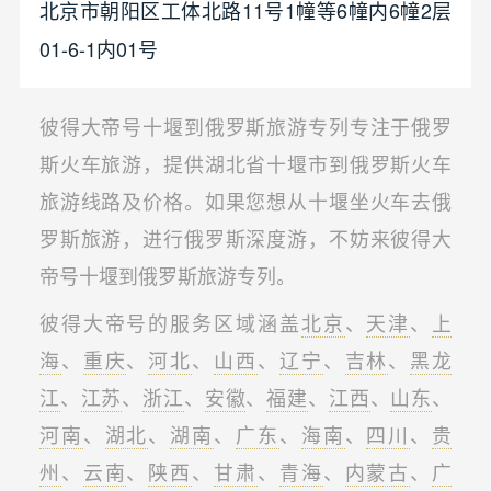
北京市朝阳区工体北路11号1幢等6幢内6幢2层
01-6-1内01号
彼得大帝号十堰到俄罗斯旅游专列专注于俄罗
斯火车旅游，提供湖北省十堰市到俄罗斯火车
旅游线路及价格。如果您想从十堰坐火车去俄
罗斯旅游，进行俄罗斯深度游，不妨来彼得大
帝号十堰到俄罗斯旅游专列。
彼得大帝号的服务区域涵盖
北京
、
天津
、
上
海
、
重庆
、
河北
、
山西
、
辽宁
、
吉林
、
黑龙
江
、
江苏
、
浙江
、
安徽
、
福建
、
江西
、
山东
、
河南
、
湖北
、
湖南
、
广东
、
海南
、
四川
、
贵
州
、
云南
、
陕西
、
甘肃
、
青海
、
内蒙古
、
广