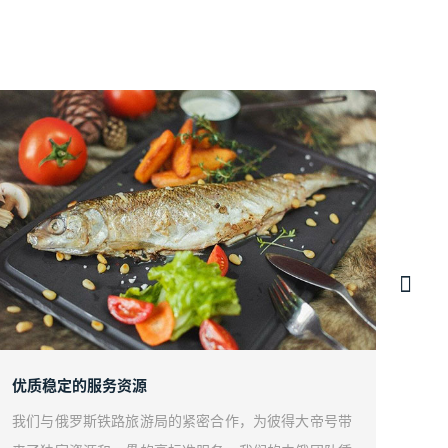
优质稳定的服务资源
以彼
我们与俄罗斯铁路旅游局的紧密合作，为彼得大帝号带
我们