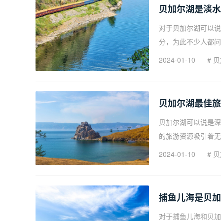
贝加尔湖是淡水
对于贝加尔湖可以说
分，为此不少人都问
2024-01-10
#
贝
贝加尔湖最佳旅
贝加尔湖可以说是深
的旅游资源吸引着无
2024-01-10
#
贝
捕鱼儿海是贝加
对于捕鱼儿海和贝加