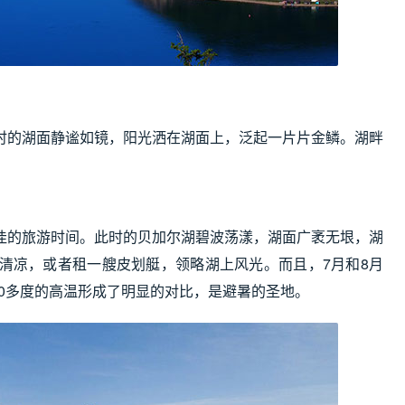
时的湖面静谧如镜，阳光洒在湖面上，泛起一片片金鳞。湖畔
。
佳的旅游时间。此时的贝加尔湖碧波荡漾，湖面广袤无垠，湖
清凉，或者租一艘皮划艇，领略湖上风光。而且，7月和8月
30多度的高温形成了明显的对比，是避暑的圣地。